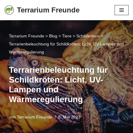
Terrarium Freunde
Zum
Inhalt
springen
Terrarium Freunde
>
Blog
>
Tiere
>
Schildkröten
>
Terrarienbeleuchtung für Schildkröten: Licht, UV-Lampen und
Wärmeregulierung
Terrarienbeleuchtung für
Schildkröten: Licht, UV-
Lampen und
Wärmeregulierung
von
Terrarium Freunde
8. Mai 2023